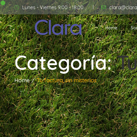
Lunes - Viernes 9:00 - 18:00
clara@clar
Home
So
Categoría:
Tu
Home
Tu factura, sin misterios