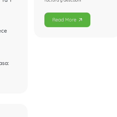
factura y descubrir
ece
asa: