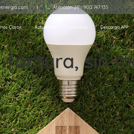
aenergia.com
Atención 24h: 900 747 135
mos Claros
Actualidad
Contacto
Descarga APP
 factura, sin m