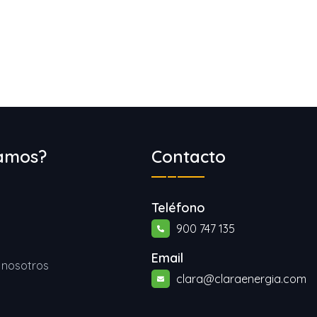
amos?
Contacto
Teléfono
900 747 135
Email
 nosotros
clara@claraenergia.com