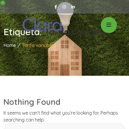
Etiqueta:
Tarifa variable
Home
Tarifa variable
Nothing Found
It seems we can’t find what you’re looking for. Perhaps
searching can help.